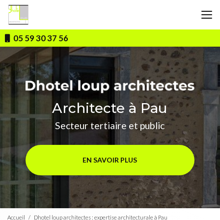
Aller
au
contenu
principal
05 59 30 37 56
Architecte à Pau
Secteur tertiaire et public
EN SAVOIR PLUS
Accueil
Dhotel loup architectes : expertise architecturale à Pau