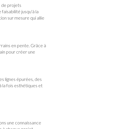
 de projets
isabilité jusqu'à la
tion sur mesure qui allie
errains en pente. Grâce à
rain pour créer une
es lignes épurées, des
 la fois esthétiques et
avons une connaissance
s à chaque projet.