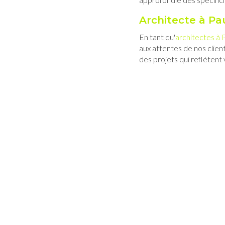
Architecte à Pa
En tant qu'
architectes à 
aux attentes de nos clien
des projets qui reflètent 