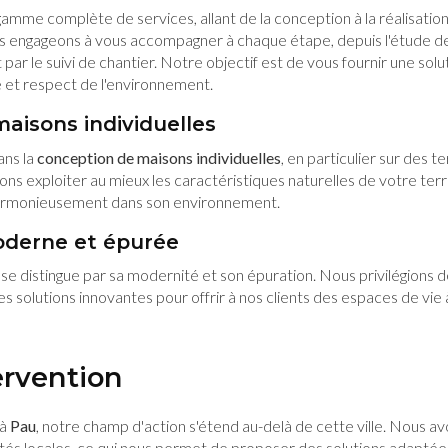
amme complète de services, allant de la conception à la réalisation
 engageons à vous accompagner à chaque étape, depuis l'étude de fa
t par le suivi de chantier. Notre objectif est de vous fournir une solu
é et respect de l'environnement.
aisons individuelles
ans la
conception de maisons individuelles
, en particulier sur des t
ons exploiter au mieux les caractéristiques naturelles de votre ter
 harmonieusement dans son environnement.
oderne et épurée
 se distingue par sa modernité et son épuration. Nous privilégions d
s solutions innovantes pour offrir à nos clients des espaces de vie à
ervention
 à
Pau
, notre champ d'action s'étend au-delà de cette ville. Nous 
tés locales, ce qui nous permet de proposer des solutions adaptée