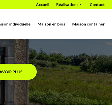
econdaire
Accueil
Réalisations
Contact
Bâtiment
Maison individuelle
ison individuelle
Maison en bois
Maison container
Maison en bois
Maison container
SAVOIR PLUS