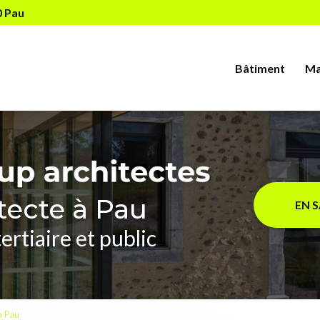
Navigation s
0 Pau
Bâtiment
Ma
tecte à Pau
EN 
ertiaire et public
 à Pau