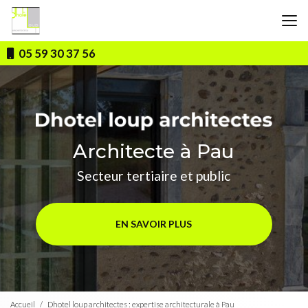
Aller
au
contenu
principal
05 59 30 37 56
Architecte à Pau
Secteur tertiaire et public
EN SAVOIR PLUS
Accueil
Dhotel loup architectes : expertise architecturale à Pau