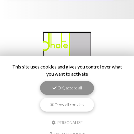
This site uses cookies and gives you control over what
you want to activate
Architecte à Pau
OK, accept all
145 Boulevard du Cami Salié
64000 Pau
Deny all cookies
05 59 30 37 56
Lundi au vendredi :
PERSONALIZE
8h45 - 12h30 / 14h - 18h