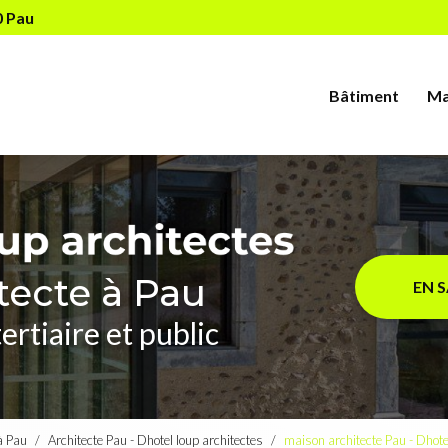
Navigation s
0 Pau
Bâtiment
Ma
tecte à Pau
EN 
ertiaire et public
 à Pau
Architecte Pau - Dhotel loup architectes
maison architecte Pau - Dhote