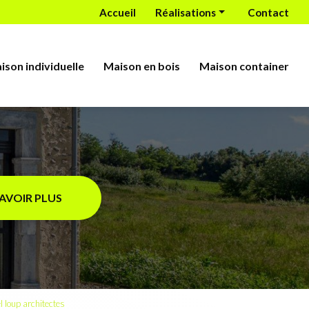
econdaire
Accueil
Réalisations
Contact
Bâtiment
Maison individuelle
ison individuelle
Maison en bois
Maison container
Maison en bois
Maison container
SAVOIR PLUS
l loup architectes